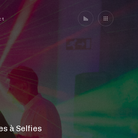
ct
s à Selfies