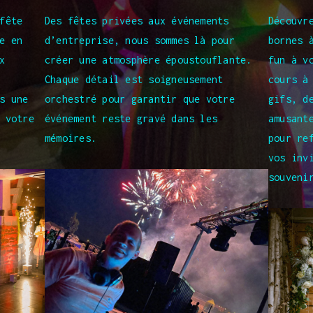
fête
Des fêtes privées aux événements
Découvr
e en
d’entreprise, nous sommes là pour
bornes 
x
créer une atmosphère époustouflante.
fun à v
Chaque détail est soigneusement
cours à
s une
orchestré pour garantir que votre
gifs, d
 votre
événement reste gravé dans les
amusant
mémoires.
pour re
vos inv
souveni