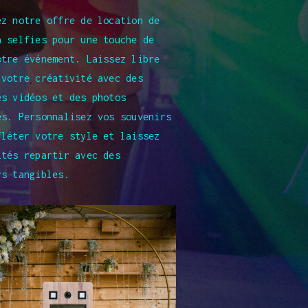
ez notre offre de location de
à selfies pour une touche de
otre événement. Laissez libre
 votre créativité avec des
es vidéos et des photos
es. Personnalisez vos souvenirs
fléter votre style et laissez
ités repartir avec des
rs tangibles.