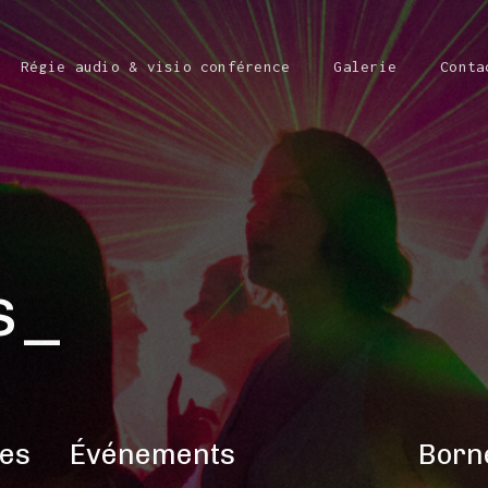
Régie audio & visio conférence
Galerie
Conta
s
ges
Événements
Borne