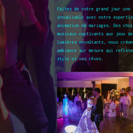
Faites de votre grand jour une 
inoubliable avec notre expertis
animation de mariages. Des choi
musicaux captivants aux jeux de
lumières envoûtants, nous créon
ambiance sur mesure qui reflète
style et vos rêves.