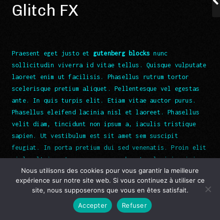
Glitch FX
Praesent eget justo et
gutenberg blocks
nunc
sollicitudin viverra id vitae tellus. Quisque vulputate
laoreet enim ut facilisis. Phasellus rutrum tortor
scelerisque pretium aliquet. Pellentesque vel egestas
ante. In quis turpis elit. Etiam vitae auctor purus.
Phasellus eleifend lacinia nisl et laoreet. Phasellus
velit diam, tincidunt non ipsum a, iaculis tristique
sapien. Ut vestibulum est sit amet sem suscipit
feugiat. In porta pretium dui sed venenatis. Proin elit
nisl, ultrices tempor augue a, pharetra lacinia nisi.
Nous utilisons des cookies pour vous garantir la meilleure
Integer interdum, justo at sollicitudin consectetur,
expérience sur notre site web. Si vous continuez à utiliser ce
diam lorem hendrerit ipsum, eu finibus erat est sed
site, nous supposerons que vous en êtes satisfait.
Fb
Ggle
quam. Donec a lacus id dolor condimentum dictum. Nunc
Accepter
Refuser
ante orci, porttitor sodales lorem a, blandit interdum
© Copyright 2025
Jerem x animations
odio.